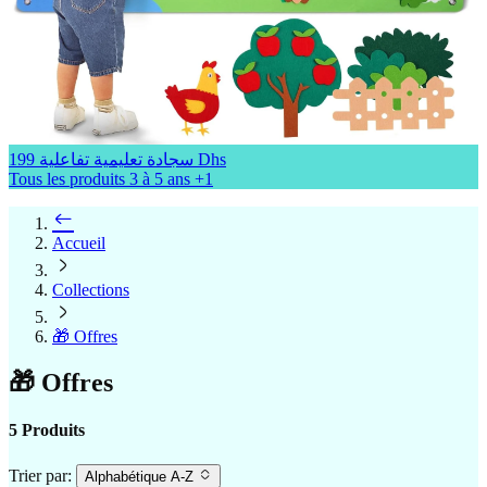
سجادة تعليمية تفاعلية
199 Dhs
Tous les produits
3 à 5 ans
+1
Accueil
Collections
🎁 Offres
🎁 Offres
5 Produits
Trier par:
Alphabétique A-Z