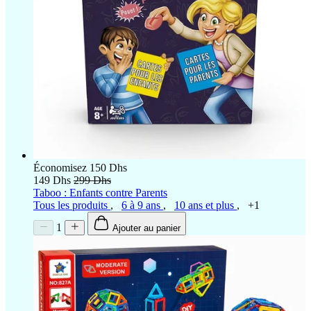
Économisez 150 Dhs
149 Dhs
299 Dhs
Taboo : Enfants contre Parents
Tous les produits
,
6 à 9 ans
,
10 ans et plus
,
+1
1
Ajouter au panier