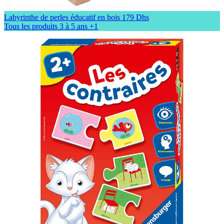
Labyrinthe de perles éducatif en bois
179 Dhs
Tous les produits
3 à 5 ans
+1