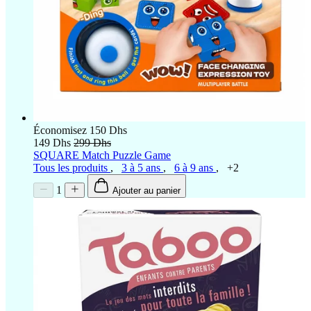
Économisez 150 Dhs
149 Dhs
299 Dhs
SQUARE Match Puzzle Game
Tous les produits
,
3 à 5 ans
,
6 à 9 ans
,
+2
1
Ajouter au panier