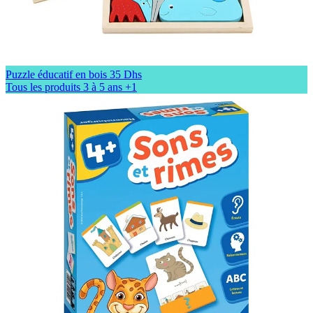
Puzzle éducatif en bois
35 Dhs
Tous les produits
3 à 5 ans
+1