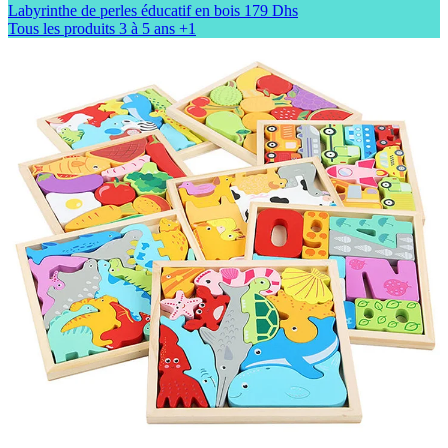
Labyrinthe de perles éducatif en bois
179 Dhs
Tous les produits
3 à 5 ans
+1