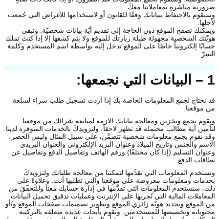
ضرورية مباشرةٍ بمعاملاتنا معكَ.
وسنقوم بالاحتفاظ ببياناتك وفقًا للقانون أو لاستخدامها للأغراض التي جُمعت
لأجلها.
ويمكنك تصفح الموقع دون الحاجة إلى تقديم أيّة بيانات شخصيّة. وتبقى
هويّتك الشخصية مجهولة طيلة زيارتك للموقع ولا يتم كشفها إلا إذا كنتَ تملك
حسابًا إلكترونياً خاصًا على الموقع تدخل إليه بواسطة اسم المستخدم وكلمة
السرّ.
1 – البيانات التي نجمعها:
قد نحتاج لجمع المعلومات الخاصة بكَ إذا أردت تسجيل طلب شراء لسلعة
من موقعنا.
ونقوم بجمع وتخزين ومعالجة بياناتك الازمة لمتابعة شرائك من موقعنا
لتأمين أية مطالب محتملة قد تظهر لاحقاً، ولتزويدكَ بالخدمات المتوفرة لدينا.
وقد نقوم بجمع معلومات شخصية تتضمَّن، على سبيل المثال وليس الحصر،
الاسم والجنس وتاريخ الميلاد وعنوان البريد الإلكتروني والعنوان البريدي
وعنوان التسليم (إذا كان مختلفًا) ورقم الهاتف وتفاصيل الدفع وتفاصيل عن
بطاقات الدفع.
ونستخدم المعلومات التي تقدِّمها لتمكننا من معالجة طلباتك ولتزويدكَ
بخدمات ومعلومات معروضة على موقعنا والتي تطلبها أنت. وعلاوةً على
ذلك، سنستخدم المعلومات التي تقدَّمها في إدارة حسابك معنا وللتحقّقَ من
المعاملات المالية التي تُجريها على الإنترنت وعمليات تدقيق تحميل البيانات
من الموقع وتحديد هويّة زائري الموقع وتطوير تصميمات صفحات الموقع و/أو
محتوياته وتخصيصها للمستخدمين. ونقوم بأبحاث عديدة متعلقة بالتركيبة