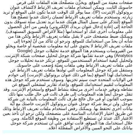
صفحات معينة من الموقع. ويخزِّن متصفّحك هذه الملفات على قرص
حاسوبك الثابت. ويمكن استخدام ملفات تعريف الارتباط لاكتشاف عنوان
بروتوكول الإنترنت (IP)، مما يوفّر لك الوقت عندما تكون على الموقع أو تريد
زيارته. ونستخدم ملفات تعريف الارتباط لضمان راحتك عندما تتصفّح هذا
الموقع (لنتذكر على سبيل المثال هويّتك عندما تريد تعديل سلّة تسوقك بدون
الحاجة إلى إعادة إدخال عنوان بريدك الإلكتروني) وليس من أجل الحصول
على معلومات أخرى عنك أو استخدامها (مثلاً لأغراض التسويق المستهدف).
ويمكنك ضبط متصفحك حتى لا يقبل ملفات تعريف الارتباط ولكن هذا من
شأنه أن يحدّ من استخدامك للموقع. ونرجو أن تتأكد من أنّ لجوءنا إلى
ملفات تعريف الارتباط لا يحتوي على أية معلومات شخصية أو خاصة ويخلو
من الفيروسات ويستخدم هذا الموقع خدمة تحليلات جوجل (Google
Analytics) وهي خدمة تقدّمها شركة جوجل لتحليل صفحات شبكة الإنترنت.
ولتحليل كيفية استخدام المستخدمين للموقع، ترتكز خدمة تحليلات جوجل
على ملفات تعريف الارتباط وهي ملفات نصيّة وُضعت على حاسوبك.
وستنقل شركة جوجل المعلومات التي تولّدها ملفات تعريف الارتباط عن
استخدامك لهذا الموقع (بما في ذلك عنوان بروتوكول الإنترنت) إلى خوادم
في الولايات المتحدة حيث سيتم تخزينها. وسوف تستخدم شركة جوجل هذه
المعلومات لتقييم استخدامك للموقع، وإعداد تقارير لمشغلي الموقع عن
نشاطه وتوفير خدمات أخرى مرتبطة بنشاط الموقع واستخدام الإنترنت. وقد
تنقل جوجل أيضاً هذه المعلومات إلى طرف ثالث في حال طُلب منها ذلك
بموجب القانون أو في حال عالج طرف ثالث المعلومات بالنيابة عن شركة
جوجل. ولن تربط شركة جوجل عنوان بروتوكول الإنترنت خاصتكَ مع أيّة
بيانات أخرى تحتفظ بها. ويمكنك رفض استخدام ملفات تعريف الارتباط وذلك
عن طريق اختيار الإعدادات المناسبة على متصفحك ولكن ترجو أن تأخذ بعين
الاعتبار أنّك عندئذ لن تستطيع الاستفادة من وظيفة الموقع الكاملة. ومن
خلال استخدامك هذا الموقع، فأنت توافق على أن تستخدم شركة جوجل
بياناتك على النحو المبين والأغراض المفصَّلة أعلاه.