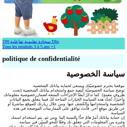
199 Dhs
سجادة تعليمية تفاعلية
Tous les produits
3 à 5 ans
+1
politique de confidentialité
سياسة الخصوصية
موقعنا يحترم خصوصيّتك ويسعى لحماية بياناتك الشخصية.
توضح سياسة الخصوصيّة كيفية جمع واستخدام بياناتك الشخصية (تحت
ظروفٍ معينةٍ). كما تذكرُ أيضًا الإجراءات المتبعة لضمان خصوصية معلوماتك.
وأخيرًا، تُحدّد هذه السياسة الخيارات المتاحة لكَ فيما يتعلَّق بجمع البيانات
الشخصية واستخدامها والكشف عنها. ومن خلال زيارتك للموقع مباشرةً أو
عن طريق موقعٍ آخر، فأنتَ توافق على الممارسات الموضحة في هذه
السياسة.
إن حماية بياناتك أمرٌ هامٌ جدًّا بالنسبة إلينا. ومن ثم، يتم استخدام اسمك
وغيره من المعلومات التي تتعلّق بك وفقًا للّنحو المبيّن في سياسة
الخصوصيّة. وسنقوم بجمع المعلومات عند الضرورة أو إذا كانت ذات صلةٍ