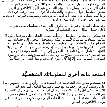
السكانية، ونُرسل المعلومات المفيدة أو المطلوبة إلى المستخدم، على سبيل
المثال معلومات حول المنتجات والخدمات، وذلك في حالة عدم اعتراضك
على التواصل معك بشأن ذلك. ويتم التواصل عبر البريد الإلكتروني لتزويدك
ببعض التفاصيل حول المنتجات والخدمات الأخرى إذا كنت ترغب في ذلك،
وإذا كنتَ تفضّل عدم تلقي أية اتصالات ترويجيّة وتسويقيّة، فيُرجى الانسحاب
من هذا الخيار في أي وقتٍ من الأوقات.
وقد نعطي اسمك وعنوانك إلى طرفٍ ثالث بهدف تسليمكَ طلب شرائك
(على سبيل المثال، عامل التسليم أو المورِّد(.
قد نتمكن من تخزين التفاصيل المتعلّقة بطلبك الحالي على موقعنا ولكن لا
يمكننا استعادتها مباشرةً لأسبابٍ أمنيّة. وبتسجيل الدخول إلى حسابك على
الموقع يمكنك الاطلاع على المعلومات وتفاصيل مشترياتك التي طلبتها أو
التي ستتقدَّم بها قريبًا. وبمقدورك أيضاً إدارة تفاصيل عنوانك. كما يجدر بك
التعهُّد بالتعامل بسريّة تامة عند الدخول إلى بياناتك الشخصيَّة فلا تجعلها
متاحة لطرف ثالث غير مصرَّح به. ولا نتحمَّل أية مسؤولية ناتجة عن سوء
استخدام كلمات السر إلا إذا كان سوء الاستخدام هذا ناشئ عن خطأ منّا.
استخدامات أخرى لمعلوماتك الشخصيَّة
قد نستخدم معلوماتك الشخصيَّة في استطلاعات الرأي وأبحاث التسويق، بناءً
على رغبتك، لأغراضٍ إحصائية مع ضمان سريتها التامة، كما يحق لك
الانسحاب في أيّ وقت. ولا نقوم بإرسال أي إجابات إلى أي طرف ثالث. ولا
يتم الإفصاح عن عنوان بريدك الالكتروني إلا إذا رغبتَ في المشاركة في
المسابقات. ونحتفظ بإجابات استطلاعات الرأي في مكانٍ منفصل تمامًا عن
بريدك الإلكتروني الخاص.