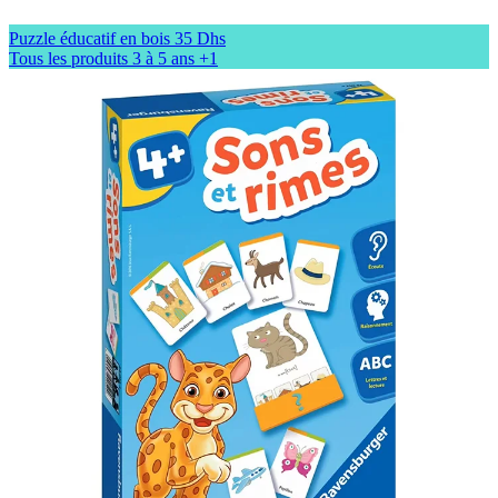
Puzzle éducatif en bois
35 Dhs
Tous les produits
3 à 5 ans
+1