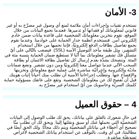
3- الأمان
نستخدم تقنيات وإجراءات أمان ملائمة لمنع أي وصول غير مصرَّح به أو غير
قانوني لمعلوماتك أو فقدانها أو تدميرها. فعندما نجمع البيانات من خلال
الموقع، نقوم بتخزين معلوماتك الشخصية على قاعدة بيانات ضمن خادم
إلكتروني آمن. فنستخدم أنظمة جدار الحماية على خوادمنا. وعندما نقوم
بجمع تفاصيل بطاقات الدفع إلكترونيًا، فإننا نحميها من خلال استخدام
التشفير، مثل طبقة مآخذ التوصيل الآمنة (SSL). فيصعب بالتّالي على أيّ
متسلّلٍ فكّ تشفير معلوماتك بما أنّنا لا نستطيع ضمان الحماية بنسبة مئة في
المئة. وننصحك بشدَّة بعدم إرسال كل تفاصيل بطاقة الائتمان أو بطاقة
السحب الآلي عندما تتواصل معنا إلكترونيًا ومن دون تشفير. ونضع ضمانات
ماديّة وإلكترونية وإجرائيّة مباشرة على عملية جمع معلوماتك وتخزينها
والإفصاح عنها. وتتطلّب إجراءاتنا الأمنية أن نطلب منك أحياناً إثبات هويتك
قبل أن نُفصِح لك عن معلوماتك الشخصية. وتقع على عاتقك مسؤولية حماية
كلمتك السريّة وحاسوبك من أيّ استخدام غير مصرَّح به.
4 – حقوق العميل
في حال شعورك بالقلق على بياناتك، يحق لك طلب الوصول إلى البيانات
الشخصيّة التي نحملها عنك أو سبق ونقلتها إلينا. ويحق لك أن تطلب منَّا
تصحيح أي أخطاء في بياناتك الشخصيّة ويتم ذلك مجانًا. ولك الحق أيضًا في
مطالبتنا، في أي وقت، بالتوقُّف عن استخدام بياناتك الشخصية لأغراض
تسويقيّة مباشرة.