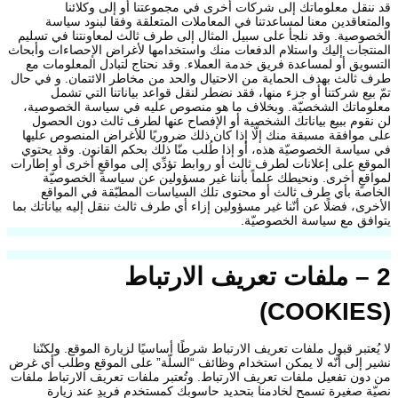
قد ننقل معلوماتك إلى شركات أخرى في مجموعتنا أو إلى وكلائنا
والمتعاقدين معنا لمساعدتنا في المعاملات المتعلقة وفقا لبنود سياسة
الخصوصية. وقد نلجأ على سبيل المثال إلى طرف ثالث لمعاونتنا في تسليم
المنتجات إليك واستلام الدفعات منك واستخدامها لأغراض الإحصاءات وأبحاث
التسويق أو لمساعدة فريق خدمة العملاء. وقد نحتاج لتبادل المعلومات مع
طرف ثالث بهدف الحماية من الاحتيال والحد من مخاطر الائتمان. و في حال
تمّ بيع شركتنا أو جزء منها، فقد نضطر لنقل قواعد بياناتنا التي تشمل
معلوماتك الشخصيّة. وبخلاف ما هو منصوص عليه في سياسة الخصوصية،
لن نقوم ببيع بياناتك الشخصية أو الإفصاح عنها لطرف ثالث دون الحصول
على موافقة مسبقة منك إلّا إذا كان ذلك ضروريًا للأغراض المنصوص عليها
في سياسة الخصوصيّة هذه، أو إذا طُلب منّا ذلك بحكم القانون. وقد يحتوي
الموقع على إعلانات لطرف ثالث أو روابط تؤدِّي إلى مواقعٍ أخرى أو إطارات
لمواقعٍ أخرى. ونحيطك علماً بأننا غير مسؤولين عن سياسة الخصوصيّة
الخاصة بأي طرف ثالث أو محتوى تلك السياسات المطبّقة في المواقع
الأخرى، فضلًا عن أنّنا غير مسؤولين إزاء أي طرف ثالث ننقل إليه بياناتك بما
يتوافق مع سياسة الخصوصيّة.
2 – ملفات تعريف الارتباط
(COOKIES)
لا يُعتبر قبول ملفات تعريف الارتباط شرطًا أساسيًا لزيارة الموقع. ولكنّنا
نشير إلى أنّه لا يمكن استخدام وظائف “السلّة” على الموقع وطلب أي غرض
من دون تفعيل ملفات تعريف الارتباط. وتُعتبر ملفات تعريف الارتباط ملفات
نصيّة صغيرة تسمح لخادمنا بتحديد حاسوبك كمستخدم فريدٍ عند زيارة