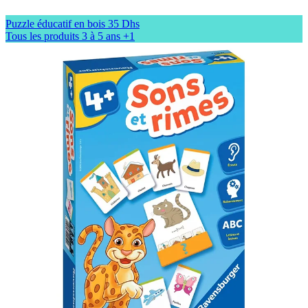
Puzzle éducatif en bois
35 Dhs
Tous les produits
3 à 5 ans
+1