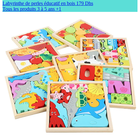
Labyrinthe de perles éducatif en bois
179 Dhs
Tous les produits
3 à 5 ans
+1